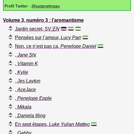
Profil Twitter :
@justprettygay
.
Volume 3, numéro 3 : l’aromantisme
Jardin secret,
SV王N
Pensées sur l’amour,
Lucy Parr
Non, ce n’est pas ça,
Penelope Daniel
,
Jane Shi
,
Vitamin K
,
Kylie
,
Jes Layton
,
AceJace
,
Penelope Epple
,
Mikala
,
Daniela Illing
En sept étapes,
Luke Yulian Matteo
,
Gabby